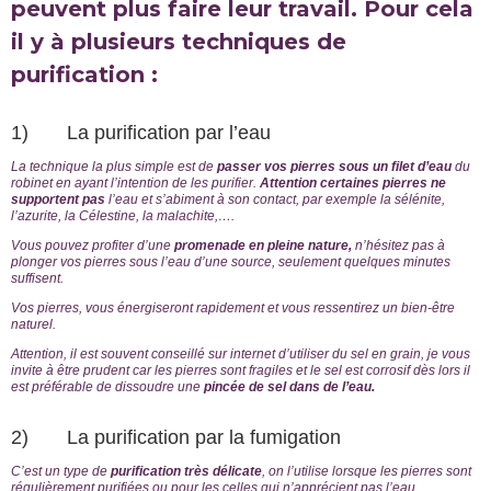
peuvent plus faire leur travail. Pour cela
il y à plusieurs techniques de
purification :
1) La purification par l’eau
La technique la plus simple est de
passer vos pierres sous un filet d’eau
du
robinet en ayant l’intention de les purifier.
Attention certaines pierres ne
supportent pas
l’eau et s’abiment à son contact, par exemple la sélénite,
l’azurite, la Célestine, la malachite,….
Vous pouvez profiter d’une
promenade en pleine nature,
n’hésitez pas à
plonger vos pierres sous l’eau d’une source, seulement quelques minutes
suffisent.
Vos pierres, vous énergiseront rapidement et vous ressentirez un bien-être
naturel.
Attention, il est souvent conseillé sur internet d’utiliser du sel en grain, je vous
invite à être prudent car les pierres sont fragiles et le sel est corrosif dès lors il
est préférable de dissoudre une
pincée de sel dans de l’eau.
2) La purification par la fumigation
C’est un type de
purification très délicate
, on l’utilise lorsque les pierres sont
régulièrement purifiées ou pour les celles qui n’apprécient pas l’eau.