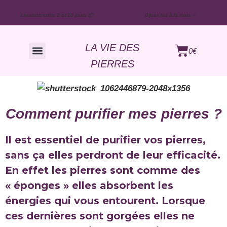
Livraison entre 2 et 10 jours 📦
Bijoux fait à la main ✨
LA VIE DES
0
€
PIERRES
Moi : c’est Nono
Comment purifier mes pierres ?
Il est essentiel de purifier vos pierres,
sans ça elles perdront de leur efficacité.
En effet les pierres sont comme des
« éponges » elles absorbent les
énergies qui vous entourent. Lorsque
ces dernières sont gorgées elles ne