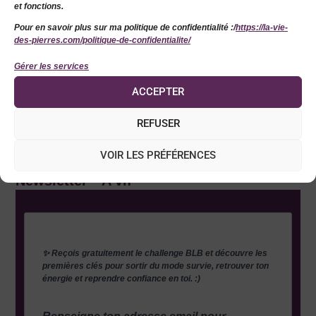
06 95 96 70 52
et fonctions.
Pour en savoir plus sur ma politique de confidentialité :/
https://la-vie-
8 rue du pontreau, 86000 poitiers
des-pierres.com/politique-de-confidentialite/
laviedespierres.2021@gmail.com
Gérer les services
ACCEPTER
Conditions Générales de Ventes
REFUSER
Mentions légales
VOIR LES PRÉFÉRENCES
Newsletter " A vif "
✨ Reçois gratuitement le challenge BLB et découvre les
premières clés pour sortir du mode survie, retrouver ton
énergie et reprendre confiance en toi. :)