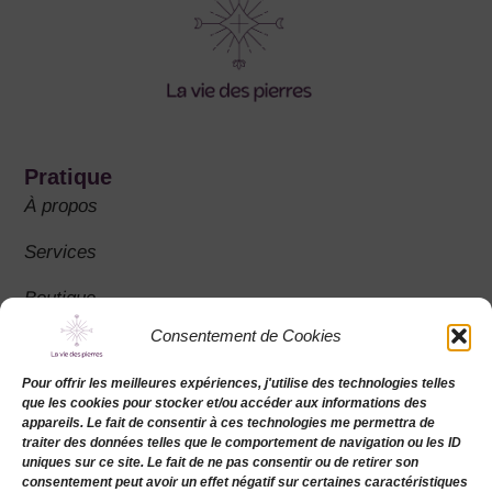
Pratique
À propos
Services
Boutique
Consentement de Cookies
FAQ
Pour offrir les meilleures expériences, j'utilise des technologies telles
que les cookies pour stocker et/ou accéder aux informations des
appareils. Le fait de consentir à ces technologies me permettra de
Contact
traiter des données telles que le comportement de navigation ou les ID
La vie des pierres : SIRET 911 642 106 00023
uniques sur ce site. Le fait de ne pas consentir ou de retirer son
consentement peut avoir un effet négatif sur certaines caractéristiques