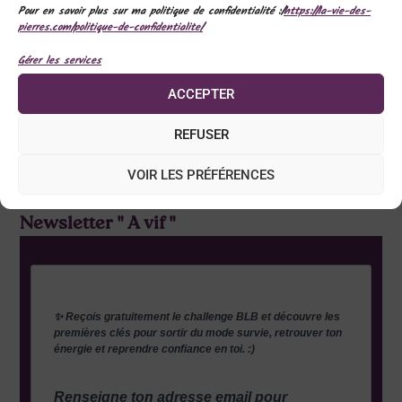
06 95 96 70 52
Pour en savoir plus sur ma politique de confidentialité :/
https://la-vie-des-
pierres.com/politique-de-confidentialite/
8 rue du pontreau, 86000 poitiers
Gérer les services
laviedespierres.2021@gmail.com
ACCEPTER
Conditions Générales de Ventes
REFUSER
Mentions légales
VOIR LES PRÉFÉRENCES
Newsletter " A vif "
✨ Reçois gratuitement le challenge BLB et découvre les
premières clés pour sortir du mode survie, retrouver ton
énergie et reprendre confiance en toi. :)
Renseigne ton adresse email pour