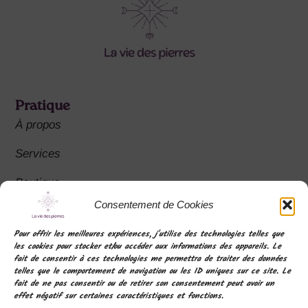
Pratique
À propos
Services
Boutique
Consentement de Cookies
FAQ
Pour offrir les meilleures expériences, j'utilise des technologies telles que
les cookies pour stocker et/ou accéder aux informations des appareils. Le
fait de consentir à ces technologies me permettra de traiter des données
Contact
telles que le comportement de navigation ou les ID uniques sur ce site. Le
La vie des pierres : SIRET 911 642 106 00023
fait de ne pas consentir ou de retirer son consentement peut avoir un
effet négatif sur certaines caractéristiques et fonctions.