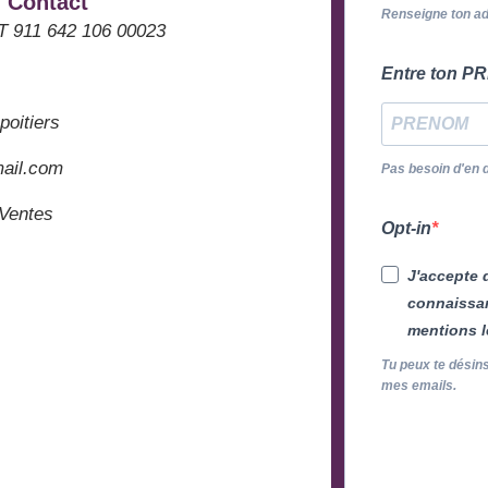
Contact
Renseigne ton ad
ET 911 642 106 00023
Entre ton 
poitiers
mail.com
Pas besoin d'en 
 Ventes
Opt-in
J'accepte d
connaissan
mentions l
Tu peux te désins
mes emails.