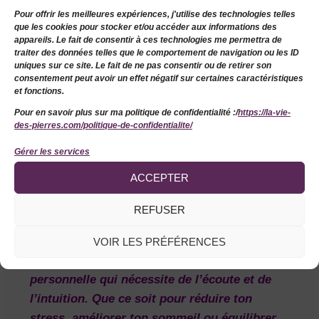
Nettoyage
: Passe tes pierres sous l’eau
Pour offrir les meilleures expériences, j'utilise des technologies telles
que les cookies pour stocker et/ou accéder aux informations des
claire pour éliminer les énergies
appareils. Le fait de consentir à ces technologies me permettra de
négatives qu’elles peuvent avoir
traiter des données telles que le comportement de navigation ou les ID
uniques sur ce site. Le fait de ne pas consentir ou de retirer son
accumulées.
consentement peut avoir un effet négatif sur certaines caractéristiques
Rechargement
: Expose-les à la
lumière
et fonctions.
de la lune
pendant quelques heures, ou
Pour en savoir plus sur ma politique de confidentialité :/
https://la-vie-
des-pierres.com/politique-de-confidentialite/
place-les sur un amas de quartz pour les
recharger.
Gérer les services
ACCEPTER
6.
Conclusion : Choisis la pierre
REFUSER
qui t’accompagnera vers un bien-
être durable 🌈
VOIR LES PRÉFÉRENCES
Le choix de la bonne pierre est une démarche
personnelle qui nécessite de l’écoute et de
l’intuition. Que ce soit pour réduire ton
stress, améliorer ton sommeil ou équilibrer