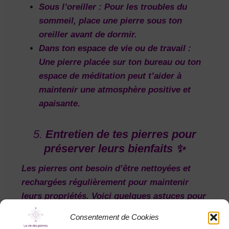
Sous l’oreiller
: Pour les troubles du
sommeil, place une pierre sous ton
oreiller avant de dormir.
Dans ton espace de vie ou de travail
:
Une pierre placée sur ton bureau ou ton
espace de méditation peut t’aider à
maintenir une atmosphère positive et
apaisante.
5.
Entretien de tes pierres pour
préserver leurs bienfaits ✨
Les pierres ont besoin d’être
nettoyées
et
rechargées
régulièrement pour maintenir
leurs propriétés. Voici quelques astuces pour
prendre soin de tes pierres :
Consentement de Cookies