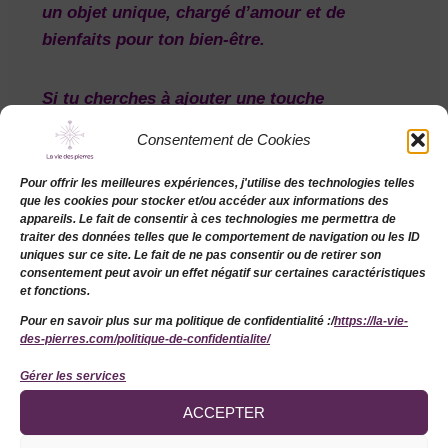
un objet unique, chargé d’amour et de
bienfaits pour ton bien-être.
Si tu cherches à ajouter une touche
d’élégance et d’énergie positive à ta vie, je
Consentement de Cookies
t’invite à découvrir mes
pendentifs en Wire
Wrapping
, une œuvre artisanale qui saura
Pour offrir les meilleures expériences, j'utilise des technologies telles
que les cookies pour stocker et/ou accéder aux informations des
t’accompagner dans ton cheminement vers la
appareils. Le fait de consentir à ces technologies me permettra de
sérénité.
traiter des données telles que le comportement de navigation ou les ID
uniques sur ce site. Le fait de ne pas consentir ou de retirer son
consentement peut avoir un effet négatif sur certaines caractéristiques
Clique ici pour découvrir des pendentifs
et fonctions.
uniques fait main et ressens leurs bienfaits
Pour en savoir plus sur ma politique de confidentialité :/
https://la-vie-
des-pierres.com/politique-de-confidentialite/
dans ta vie !
🌙
Gérer les services
ACCEPTER