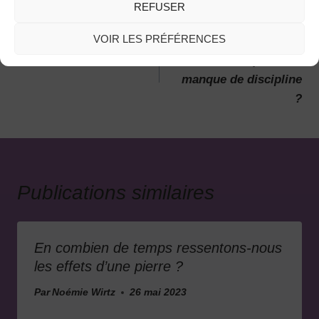
REFUSER
PRÉCÉDENT
SUIVANT
VOIR LES PRÉFÉRENCES
Zoom et étude sur la
Créer une routine
cornaline
bien-être quand on
manque de discipline
?
Publications similaires
En combien de temps ressentons-nous
les effets d’une pierre ?
Par
Noémie Wirtz
26 mai 2023