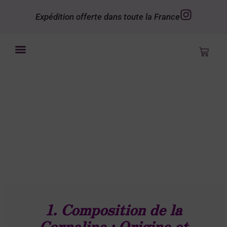
Expédition offerte dans toute la France
Bye le Bordel
Mon compte
1. Composition de la
Cornaline : Origine et