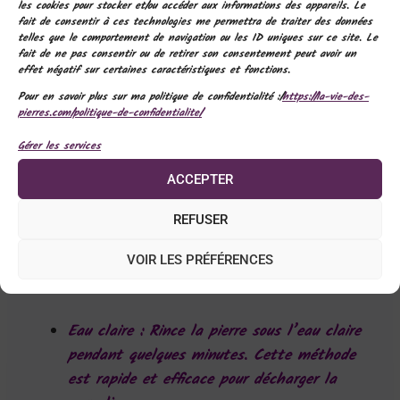
les cookies pour stocker et/ou accéder aux informations des appareils. Le
fait de consentir à ces technologies me permettra de traiter des données
telles que le comportement de navigation ou les ID uniques sur ce site. Le
fait de ne pas consentir ou de retirer son consentement peut avoir un
effet négatif sur certaines caractéristiques et fonctions.
Pour en savoir plus sur ma politique de confidentialité :/
https://la-vie-des-
pierres.com/politique-de-confidentialite/
5. Purification et entretien
Gérer les services
de la Cornaline
ACCEPTER
Purification
REFUSER
Il est crucial de purifier régulièrement ta
cornaline pour qu’elle conserve toute son
VOIR LES PRÉFÉRENCES
efficacité. Voici quelques méthodes simples :
Eau claire
: Rince la pierre sous l’eau claire
pendant quelques minutes. Cette méthode
est rapide et efficace pour décharger la