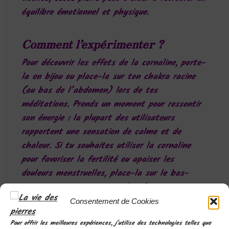
équilibre émotionnel et physique.
Comment l’expérimenter ?
Pour découvrir les effets de la cornaline, porte-
la en bijou ou place-la sur ton chakra racine
(au bas de l’abdomen) lors de tes
méditations. Prends un moment pour ressentir
son énergie : la plupart des utilisateurs
rapportent une sensation de calme et de
chaleur. Si tu souhaites utiliser la cornaline
pour favoriser la fertilité ou apaiser les
douleurs menstruelles, place-la sur le bas-
ventre pour maximiser ses bienfaits.
Consentement de Cookies
Pour offrir les meilleures expériences, j'utilise des technologies telles que