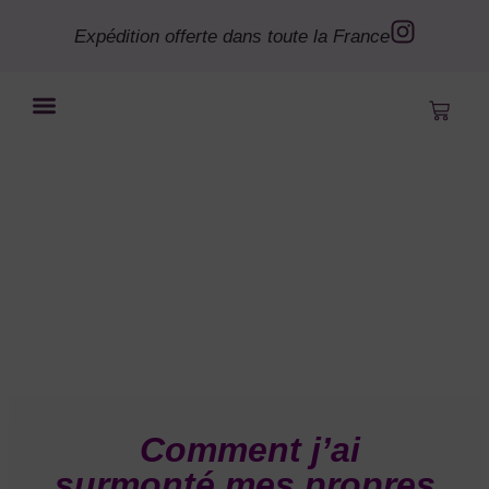
Expédition offerte dans toute la France
Bye le Bordel
Mon compte
Comment j’ai
surmonté mes propres