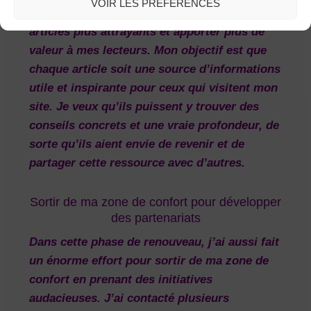
VOIR LES PRÉFÉRENCES
pour comprendre comment rendre mes
articles plus attrayants et apporter plus de
valeur à mes lecteurs. Mon objectif est que
chaque article soit une source d’informations
utile et inspirante pour ceux qui visitent mon
site. Je veux qu’ils puissent y trouver des
conseils concrets et une vraie profondeur, de
sorte qu’ils aient envie de revenir et de
partager cette ressource avec d’autres.
Sortir de ma zone de confort pour développer
des partenariats
Dans cette phase de renouveau, j’ai aussi fait
un énorme effort pour
sortir de ma zone de
confort
en prenant des initiatives
audacieuses. J’ai contacté plusieurs