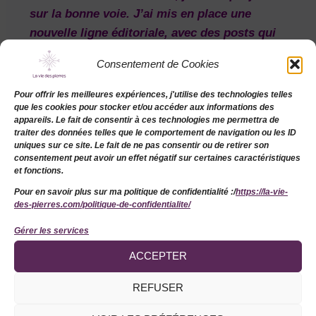
sur la bonne voie. J’ai mis en place une
nouvelle ligne éditoriale, avec des posts qui
allient bien-être, conseils en lithothérapie et
Consentement de Cookies
sophrologie, et partages autour de mes
créations. Mon objectif est de créer un
Pour offrir les meilleures expériences, j'utilise des technologies telles
que les cookies pour stocker et/ou accéder aux informations des
espace où mes abonnés se sentent inspirés,
appareils. Le fait de consentir à ces technologies me permettra de
guidés, et connectés à ce que je propose.
traiter des données telles que le comportement de navigation ou les ID
uniques sur ce site. Le fait de ne pas consentir ou de retirer son
Cette stratégie demande encore du temps et
consentement peut avoir un effet négatif sur certaines caractéristiques
de la régularité, mais les retours que j’ai
et fonctions.
commencent déjà à me montrer que les
Pour en savoir plus sur ma politique de confidentialité :/
https://la-vie-
efforts portent leurs fruits.
des-pierres.com/politique-de-confidentialite/
Gérer les services
ACCEPTER
Réflexion sur le blog
REFUSER
Un autre grand chantier a été la réflexion
autour de mon
blog
. J’ai beaucoup travaillé