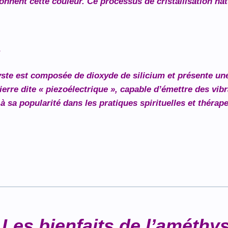
donnent cette couleur. Ce processus de cristallisation na
s
yste est composée de dioxyde de silicium et présente une
pierre dite « piezoélectrique », capable d’émettre des v
à sa popularité dans les pratiques spirituelles et thérap
 Les bienfaits de l’améthy