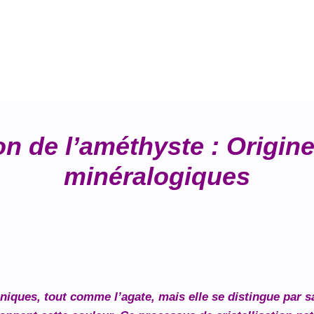
n de l’améthyste : Origine
minéralogiques
iques, tout comme l’agate, mais elle se distingue par s