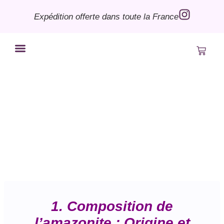
Expédition offerte dans toute la France
Bye le Bordel
Mon compte
1. Composition de
l’amazonite : Origine et